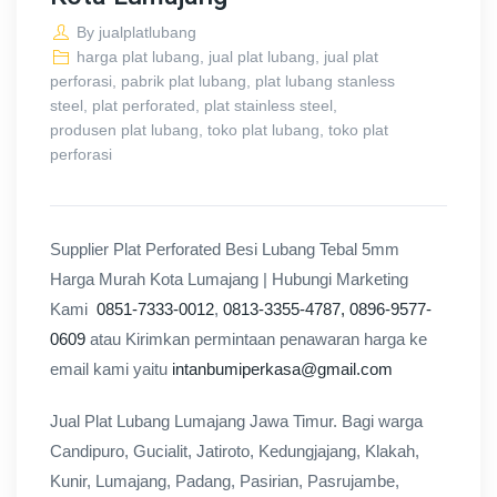
By
jualplatlubang
harga plat lubang
,
jual plat lubang
,
jual plat
perforasi
,
pabrik plat lubang
,
plat lubang stanless
steel
,
plat perforated
,
plat stainless steel
,
produsen plat lubang
,
toko plat lubang
,
toko plat
perforasi
Supplier Plat Perforated Besi Lubang Tebal 5mm
Harga Murah Kota Lumajang | Hubungi Marketing
Kami
0851-7333-0012
,
0813-3355-4787,
0896-9577-
0609
atau Kirimkan permintaan penawaran harga ke
email kami yaitu
intanbumiperkasa@gmail.com
Jual Plat Lubang Lumajang Jawa Timur. Bagi warga
Candipuro, Gucialit, Jatiroto, Kedungjajang, Klakah,
Kunir, Lumajang, Padang, Pasirian, Pasrujambe,