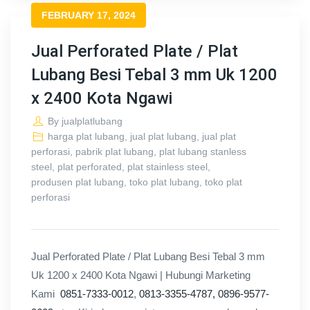
FEBRUARY 17, 2024
Jual Perforated Plate / Plat
Lubang Besi Tebal 3 mm Uk 1200
x 2400 Kota Ngawi
By
jualplatlubang
harga plat lubang
,
jual plat lubang
,
jual plat
perforasi
,
pabrik plat lubang
,
plat lubang stanless
steel
,
plat perforated
,
plat stainless steel
,
produsen plat lubang
,
toko plat lubang
,
toko plat
perforasi
Jual Perforated Plate / Plat Lubang Besi Tebal 3 mm
Uk 1200 x 2400 Kota Ngawi | Hubungi Marketing
Kami
0851-7333-0012
,
0813-3355-4787,
0896-9577-