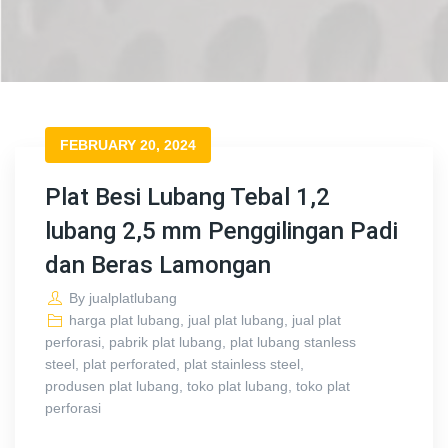
FEBRUARY 20, 2024
Plat Besi Lubang Tebal 1,2
lubang 2,5 mm Penggilingan Padi
dan Beras Lamongan
By
jualplatlubang
harga plat lubang
,
jual plat lubang
,
jual plat
perforasi
,
pabrik plat lubang
,
plat lubang stanless
steel
,
plat perforated
,
plat stainless steel
,
produsen plat lubang
,
toko plat lubang
,
toko plat
perforasi