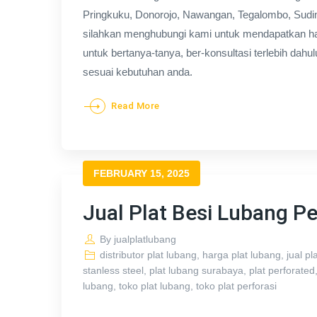
Pringkuku, Donorojo, Nawangan, Tegalombo, Sudi
silahkan menghubungi kami untuk mendapatkan ha
untuk bertanya-tanya, ber-konsultasi terlebih dahu
sesuai kebutuhan anda.
Read More
FEBRUARY 15, 2025
Jual Plat Besi Lubang P
By
jualplatlubang
distributor plat lubang
,
harga plat lubang
,
jual pl
stanless steel
,
plat lubang surabaya
,
plat perforated
lubang
,
toko plat lubang
,
toko plat perforasi