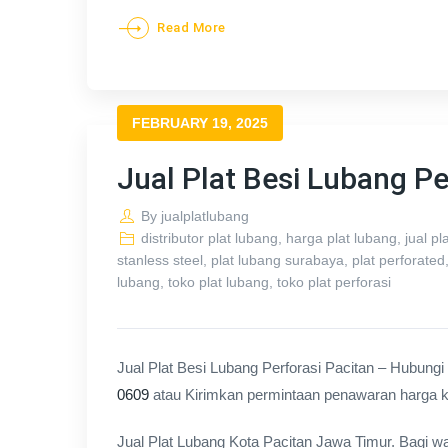
Read More
FEBRUARY 19, 2025
Jual Plat Besi Lubang Pe
By
jualplatlubang
distributor plat lubang
,
harga plat lubang
,
jual pl
stanless steel
,
plat lubang surabaya
,
plat perforated
lubang
,
toko plat lubang
,
toko plat perforasi
Jual Plat Besi Lubang Perforasi Pacitan – Hubun
0609
atau Kirimkan permintaan penawaran harga k
Jual Plat Lubang Kota Pacitan Jawa Timur. Bagi wa